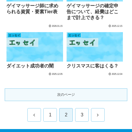
ゲイマッサージ師に求め
ゲイマッサージの確定申
られる資質・要素Tier表
告について、経費はどこ
まで計上できる？
2026.01.15
2025.12.15
エッセイ
エッセイ
ダイエット成功者の闇
クリスマスに客はくる？
2025.12.05
2025.12.04
次のページ
前
次
1
2
3
へ
へ