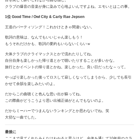
クラブの爆音の音楽が身に染みて心地よいんですよね。エモいとはこの事。
1位 Good Time / Owl City & Carly Rae Jepsen
王道のパーティソング！これかけときゃ間違いない。
歌詞の意味は、なんでもいいじゃん楽しもう！
もうそれだけかも、歌詞の要約もいらないくらいｗ
大体クラブのクライマックスとかで流れたりしてね。
自分自身も楽しかった帰り道とかで聴いたりすることが多いかな。
旅行とかイベントの帰り道とかね。楽しかった。良い日だったな～って。
やっぱり楽しかった後ってロスして寂しくなってしまうから、少しでも長引
かせて余韻を楽しみたいのよ。
だからこの曲聴くと色んな思い出が蘇ってね。
この際曲がどうこうより思い出補正値がとんでもないのよ。
だからミーハーでつまんないランキングとか思わないでね。笑
大切な一曲でした。
最後に
ここまで見てくれたみんなはわかると思うけど、全体を通して10年前のクラ