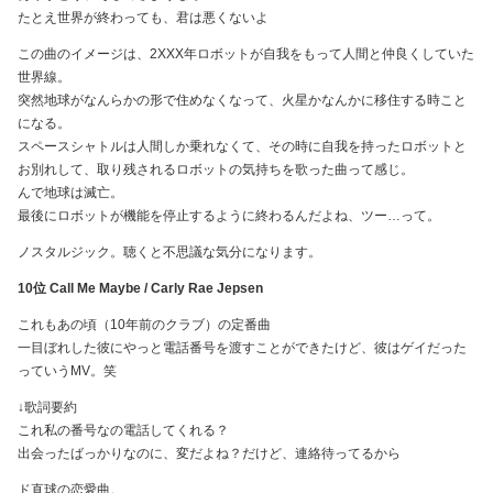
たとえ世界が終わっても、君は悪くないよ
この曲のイメージは、2XXX年ロボットが自我をもって人間と仲良くしていた
世界線。
突然地球がなんらかの形で住めなくなって、火星かなんかに移住する時こと
になる。
スペースシャトルは人間しか乗れなくて、その時に自我を持ったロボットと
お別れして、取り残されるロボットの気持ちを歌った曲って感じ。
んで地球は滅亡。
最後にロボットが機能を停止するように終わるんだよね、ツー…って。
ノスタルジック。聴くと不思議な気分になります。
10位 Call Me Maybe / Carly Rae Jepsen
これもあの頃（10年前のクラブ）の定番曲
一目ぼれした彼にやっと電話番号を渡すことができたけど、彼はゲイだった
っていうMV。笑
↓歌詞要約
これ私の番号なの電話してくれる？
出会ったばっかりなのに、変だよね？だけど、連絡待ってるから
ド直球の恋愛曲。