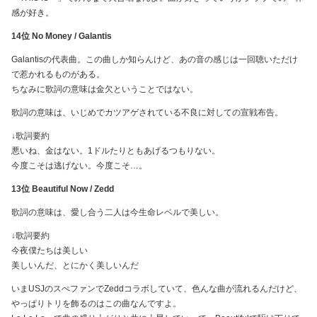
感が好き。
14位 No Money / Galantis
Galantisの代表曲。この曲しか知らんけど、あの音の感じは一回聴いただけ
で惹かれるものがある。
ちなみに歌詞の意味は金欠ということではない。
歌詞の意味は、いじめでカツアゲされている不良に対しての宣戦布告。
↓歌詞要約
悪いね、金はない。1ドルたりともあげるつもりない。
今度こそは逃げない。今度こそ…。
13位 Beautiful Now / Zedd
歌詞の意味は、愛し合う二人は今生命レベルで美しい。
↓歌詞要約
今夜僕たちは美しい
美しいんだ、とにかく美しいんだ
いまUSJのスぺファンでZeddコラボしていて、色んな曲が流れるんだけど、
やっぱりトリを飾るのはこの曲なんですよ。