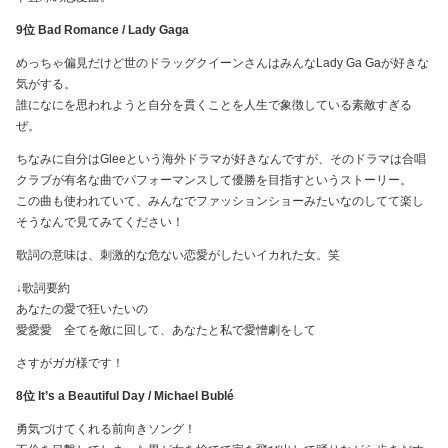
9位 Bad Romance / Lady Gaga
めっちゃ偏見だけど世のドラッグクイーンさんはみんなLady Ga Gaが好きな
気がする。
誰になにを思われようと自分を貫くことを人生で象徴している素敵すぎる
ぜ。
ちなみに自分はGleeという海外ドラマが好きなんですが、そのドラマは合唱
クラブが有名な曲でパフォーマンスして優勝を目指すというストーリー。
この曲も使われていて、みんなでファッションショーみたいなのしてて楽し
そうなんで見てみてください！
歌詞の意味は、刺激的な危ない恋愛がしたいイカれた女。笑
↓歌詞要約
あなたの愛で狂いたいの
愛愛愛 全てを敵に回して、あなたと私で愛憎劇をして
さすがガガ様です！
8位 It’s a Beautiful Day / Michael Bublé
勇気づけてくれる前向きソング！