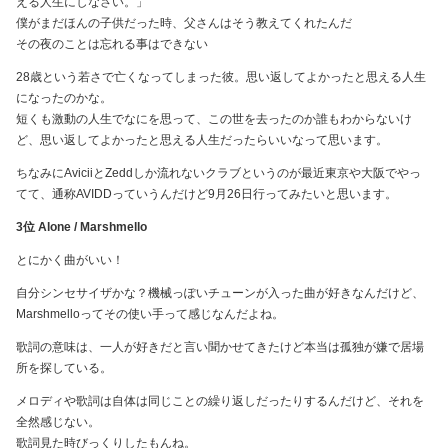
える人生にしなさい。」
僕がまだほんの子供だった時、父さんはそう教えてくれたんだ
その夜のことは忘れる事はできない
28歳という若さで亡くなってしまった彼。思い返してよかったと思える人生
になったのかな。
短くも激動の人生でなにを思って、この世を去ったのか誰もわからないけ
ど、思い返してよかったと思える人生だったらいいなって思います。
ちなみにAviciiとZeddしか流れないクラブというのが最近東京や大阪でやっ
てて、通称AVIDDっていうんだけど9月26日行ってみたいと思います。
3位 Alone / Marshmello
とにかく曲がいい！
自分シンセサイザかな？機械っぽいチューンが入った曲が好きなんだけど、
Marshmelloってその使い手って感じなんだよね。
歌詞の意味は、一人が好きだと言い聞かせてきたけど本当は孤独が嫌で居場
所を探している。
メロディや歌詞は自体は同じことの繰り返しだったりするんだけど、それを
全然感じない。
歌詞見た時びっくりしたもんね。