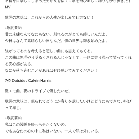
不倫を目撃してしまった男が女を捨てて家を飛び出して踊りながら歩きだす
MV
歌詞の意味は、これからの人生が楽しみで仕方ない！
↓歌詞要約
君に未練なんてなにもない。別れるのがとても嬉しいんだよ。
今日はなんて素晴らしい日なんだ。僕の世界は輝き始めたよ。
強がってるのを考えると悲しい曲にも思えてもくる。
この曲は無理やり明るくされるんじゃなくて、一緒に寄り添って笑ってくれ
る安心感がある。
なにか落ち込むことがあればぜひ聴いてみてください！
7位 Outside / Calvin Harris
激エモ曲。夜のドライブで流したいぜ。
歌詞の意味は、振られてどうにか寄りを戻したいけどどうにもできない叫び
って感じ。
↓歌詞要約
私はこの関係を終わらせたくないの。
でもあなたの心の中に私はいない。一人で私は外にいる。