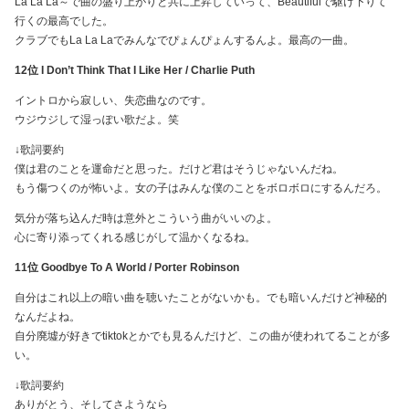
La La La～で曲の盛り上がりと共に上昇していって、Beautifulで駆け下りて
行くの最高でした。
クラブでもLa La Laでみんなでぴょんぴょんするんよ。最高の一曲。
12位 I Don’t Think That I Like Her / Charlie Puth
イントロから寂しい、失恋曲なのです。
ウジウジして湿っぽい歌だよ。笑
↓歌詞要約
僕は君のことを運命だと思った。だけど君はそうじゃないんだね。
もう傷つくのが怖いよ。女の子はみんな僕のことをボロボロにするんだろ。
気分が落ち込んだ時は意外とこういう曲がいいのよ。
心に寄り添ってくれる感じがして温かくなるね。
11位 Goodbye To A World / Porter Robinson
自分はこれ以上の暗い曲を聴いたことがないかも。でも暗いんだけど神秘的
なんだよね。
自分廃墟が好きでtiktokとかでも見るんだけど、この曲が使われてることが多
い。
↓歌詞要約
ありがとう、そしてさようなら