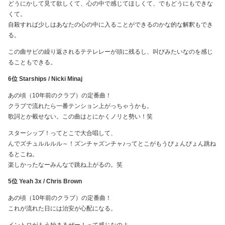
どうにかして見て欲しくて、心の中で感じてほしくて、でもどうにもできな
くて。
自殺すれば少しはあなたの心の中に入ることができるのかな的な解釈もでき
る。
この曲サビの繰り返されるテテレレーが頭に残るし、叫びみたいなのを感じ
ることもできる。
6位 Starships / Nicki Minaj
あの頃（10年前のクラブ）の定番曲！
クラブで流れたら一番テンション上がっちゃうかも。
歌詞とか載せない。この曲はとにかくノリと勢い！笑
スターシップ！ってとこで大合唱して、
んでズチュルルルル～！ズンチャズンチャ♪ってとこがもうぴょんぴょん跳ね
るとこね。
楽しかったなーみんなで跳ね上がるの。笑
5位 Yeah 3x / Chris Brown
あの頃（10年前のクラブ）の定番曲！
これが流れた日には治安が心配になる。
イントロがもう始まるぜー！って感じなのよ。