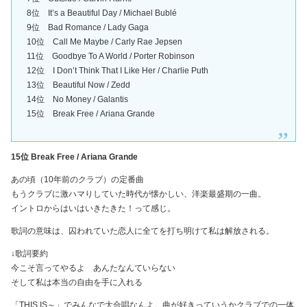
8位 It’s a Beautiful Day / Michael Bublé
9位 Bad Romance / Lady Gaga
10位 Call Me Maybe / Carly Rae Jepsen
11位 Goodbye To A World / Porter Robinson
12位 I Don’t Think That I Like Her / Charlie Puth
13位 Beautiful Now / Zedd
14位 No Money / Galantis
15位 Break Free / Ariana Grande
15位 Break Free / Ariana Grande
あの頃（10年前のクラブ）の定番曲
もうクラブに激ハマりしていた時代が懐かしい、洋楽最盛期の一曲。
イントロからはいはいきたきた！って感じ。
歌詞の意味は、囚われていた恋人に全てを打ち明けて私は解放される。
↓歌詞要約
今こそ言ってやるよ あんたなんていらない
そして私は本当の自由を手に入れる
「THIS IS～」でみんなで大合唱なんよ。曲が好きっていうかクラブでの一体