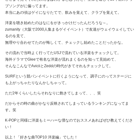
ブソングがに偏ってます。
本当にあの頃はゲイになりたてで、飲みを覚えて、クラブを覚えて。
洋楽を聴き始めたのはなにをがきっかけだったんだろうな～。
zumanity（大阪で2000人集まるゲイイベント）で友達がウェイウェイしてい
るのを見て、
無理やり合わせてたのが悔しくて、チェックし始めたことだったかな。
その流れで当時よく行ってたUSJで流れている洋楽をチェックして。
海外ドラマでGleeで有名な洋楽が流れまくるのを知って見始めて、
そんなこんなでAviciiとZeddの時代がきてそれもチェックして。
SURFという競パンイベントに行くようになって、調子にのってステージに
も上がっちゃたりなんかしちゃって。
ただ2年くらいしたらそれなりに飽きてしまって、、、笑
だからその時の曲がかなり反映されてしまっているランキングになってま
す。笑
K-POPと同様に洋楽もミーハーな僕なのでおススメあればぜひ教えてくださ
い！
以上！「好きな曲TOP10 洋楽編」でした！