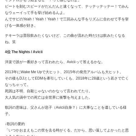
ビートを刻むスピードがだんだんと速くなって、テッテッテッテー！でみん
なウェーイって手を挙げ始めるんよ。
んでサビのYeah！Yeah！Yeah！で三回みんな手をリズムに合わせて手を挙
げる一体感が好き。
テキーラは普段飲みたくないけど、この曲が流れた時だけは飲みたくなる
ね。笑
4位 The Nights / Avicii
洋楽で誰が一番好きって言われたら、Aviciiって答えるかな。
2013年にWake Me Upで大ヒット、2015年の発売アルバムも大ヒット。
その後もDJとしてEDMを牽引していくも、2018年に28歳という若さで亡く
なっちゃって。
死因は不明、自殺じゃないのかなって言われてたり。
大人気の渦中での死亡は全世界に衝撃を与えました。
歌詞の意味は、父さんが息子（Avicii自身？）に大事なことを遺している様
子。
↓歌詞の要約
「いつかおまえもこの世を去る時がくる。だから、思い返してよかったと思