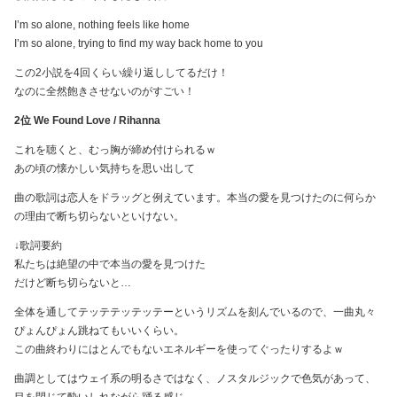
I’m so alone, nothing feels like home
I’m so alone, trying to find my way back home to you
この2小説を4回くらい繰り返ししてるだけ！
なのに全然飽きさせないのがすごい！
2位 We Found Love / Rihanna
これを聴くと、むっ胸が締め付けられるｗ
あの頃の懐かしい気持ちを思い出して
曲の歌詞は恋人をドラッグと例えています。本当の愛を見つけたのに何らか
の理由で断ち切らないといけない。
↓歌詞要約
私たちは絶望の中で本当の愛を見つけた
だけど断ち切らないと…
全体を通してテッテテッテッテーというリズムを刻んでいるので、一曲丸々
ぴょんぴょん跳ねてもいいくらい。
この曲終わりにはとんでもないエネルギーを使ってぐったりするよｗ
曲調としてはウェイ系の明るさではなく、ノスタルジックで色気があって、
目を閉じて酔いしれながら踊る感じ。